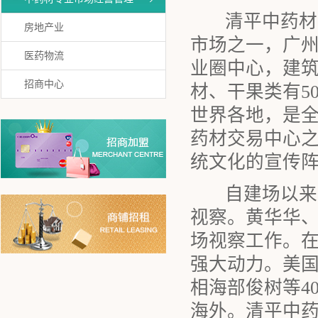
清平中药材专
房地产业
市场之一，广
医药物流
业圈中心，建筑面
招商中心
材、干果类有5
世界各地，是
药材交易中心
统文化的宣传
自建场以来党
视察。黄华华
场视察工作。
强大动力。美
相海部俊树等4
海外。清平中