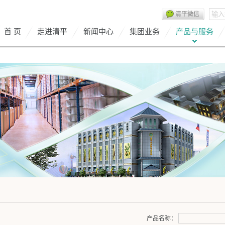
清平微信
首 页
走进清平
新闻中心
集团业务
产品与服务
产品名称：