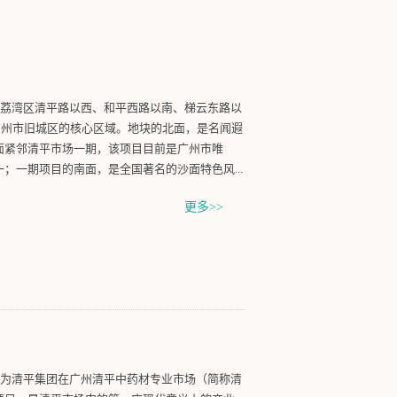
荔湾区清平路以西、和平西路以南、梯云东路以
是广州市旧城区的核心区域。地块的北面，是名闻遐
面紧邻清平市场一期，该项目目前是广州市唯
；一期项目的南面，是全国著名的沙面特色风...
更多>>
为清平集团在广州清平中药材专业市场（简称清