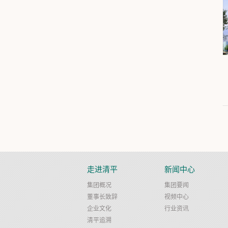
走进清平
新闻中心
集团概况
集团要闻
董事长致辞
视频中心
企业文化
行业资讯
清平追溯