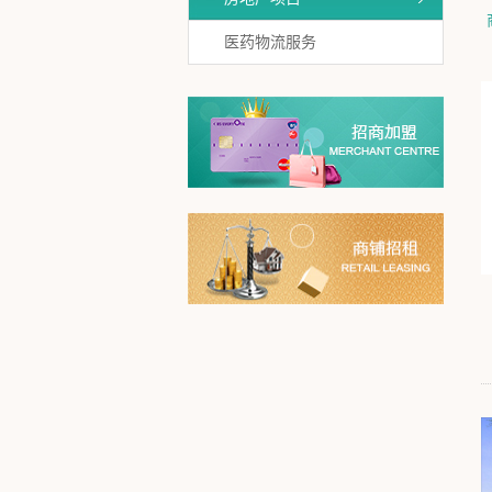
医药物流服务